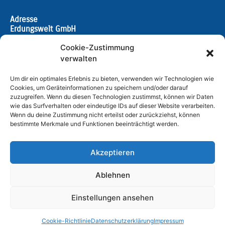
Adresse
Erdungswelt GmbH
Hohenloher Weg 16 – 18
Cookie-Zustimmung
33102 Paderborn
verwalten
Öffnungszeiten
Um dir ein optimales Erlebnis zu bieten, verwenden wir Technologien wie
Montags bis Donnerstags
Cookies, um Geräteinformationen zu speichern und/oder darauf
6:30 Uhr – 17:30 Uhr
zuzugreifen. Wenn du diesen Technologien zustimmst, können wir Daten
Freitags
wie das Surfverhalten oder eindeutige IDs auf dieser Website verarbeiten.
6:30 Uhr – 16:00 Uhr
Wenn du deine Zustimmung nicht erteilst oder zurückziehst, können
bestimmte Merkmale und Funktionen beeinträchtigt werden.
Impressum
Akzeptieren
Datenschutzerklärung
Cookie-Richtlinie (EU)
Ablehnen
Einstellungen ansehen
Cookie-Richtlinie
Datenschutzerklärung
Impressum
© 2018 Erdungswelt GmbH – Programmiert von
UNICA Marketing
.